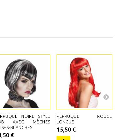
ERRUQUE NOIRE STYLE
PERRUQUE ROUGE
PERRUQ
OB AVEC MÈCHES
LONGUE
BLONDE P
ISES-BLANCHES
15,50 €
17,00 €
3,50 €