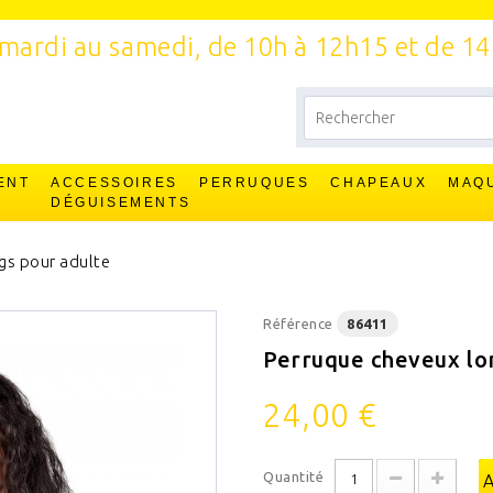
mardi au samedi, de 10h à 12h15 et de 1
ENT
ACCESSOIRES
PERRUQUES
CHAPEAUX
MAQ
T
DÉGUISEMENTS
gs pour adulte
Référence
86411
Perruque cheveux lo
24,00 €
Quantité