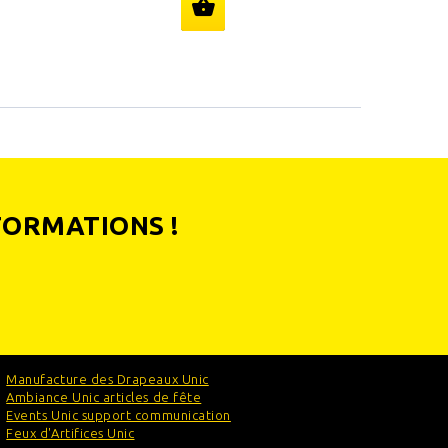
FORMATIONS !
Manufacture des Drapeaux Unic
Ambiance Unic articles de fête
Events Unic support communication
Feux d'Artifices Unic