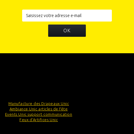
OK
INFORMATIONS
CATÉGORIES
INFORMATIONS SUR VOTRE BOUTIQUE
Manufacture des Drapeaux Unic
Ambiance Unic articles de fête
Events Unic support communication
Feux d'Artifices Unic