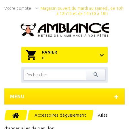
Votre compte
Magasin ouvert du mardi au samedi, de 10h
à 12h15 et de 14h30 à 18h
PANIER
0
MENU
Accessoires déguisement
Ailes
d'anges ailes de papillon