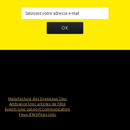
OK
INFORMATIONS
CATÉGORIES
INFORMATIONS SUR VOTRE BOUTIQUE
Manufacture des Drapeaux Unic
Ambiance Unic articles de fête
Events Unic support communication
Feux d'Artifices Unic