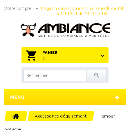
Votre compte
Magasin ouvert du mardi au samedi, de 10h
à 12h15 et de 14h30 à 18h
PANIER
0
MENU
Accessoires déguisement
Humour
potache