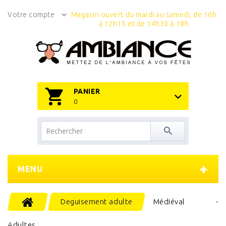
Votre compte
Magasin ouvert du mardi au samedi, de 10h
à 12h15 et de 14h30 à 18h
PANIER
0
MENU
Deguisement adulte
Médiéval -
Adultes