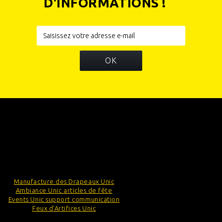
D'INFORMATIONS !
OK
INFORMATIONS
CATÉGORIES
INFORMATIONS SUR VOTRE BOUTIQUE
Manufacture des Drapeaux Unic
Ambiance Unic articles de fête
Events Unic support communication
Feux d'Artifices Unic