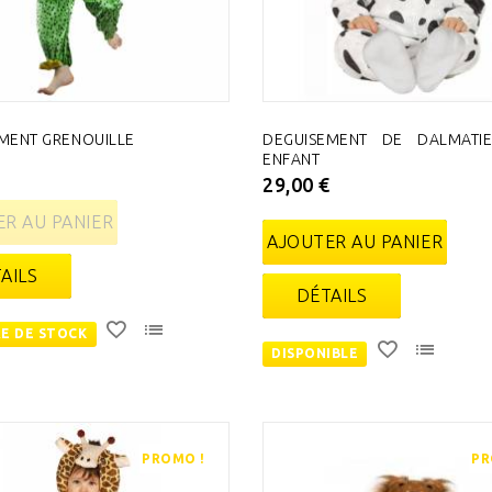
MENT GRENOUILLE
DEGUISEMENT DE DALMATI
ENFANT
€
29,00 €
R AU PANIER
AJOUTER AU PANIER
AILS
DÉTAILS
E DE STOCK
DISPONIBLE
PROMO !
PR