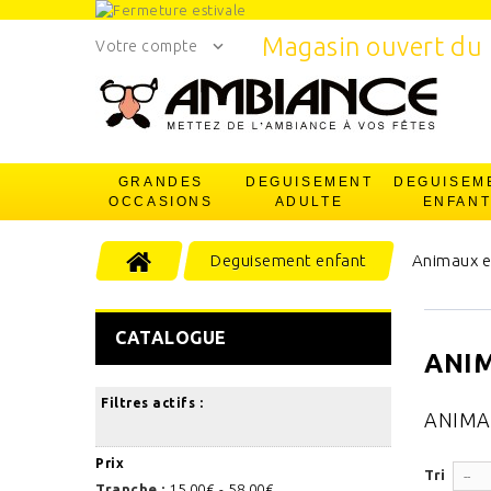
Magasin ouvert du 
Votre compte
GRANDES
DEGUISEMENT
DEGUISEM
OCCASIONS
ADULTE
ENFAN
Deguisement enfant
Animaux e
CATALOGUE
ANIM
Découvrez
Filtres actifs :
ANIMA
Prix
Tri
--
Tranche :
15,00€ - 58,00€