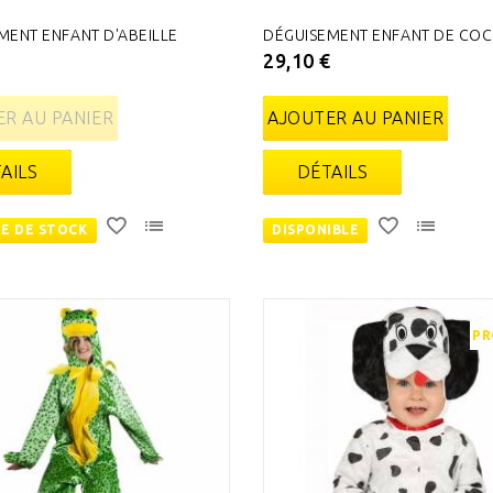
MENT ENFANT D'ABEILLE
DÉGUISEMENT ENFANT DE COC
€
29,10 €
R AU PANIER
AJOUTER AU PANIER
AILS
DÉTAILS
E DE STOCK
DISPONIBLE
PR