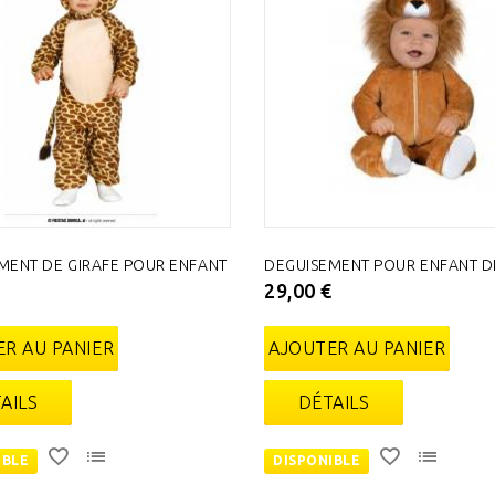
MENT DE GIRAFE POUR ENFANT
DEGUISEMENT POUR ENFANT D
€
29,00 €
R AU PANIER
AJOUTER AU PANIER
AILS
DÉTAILS
IBLE
DISPONIBLE