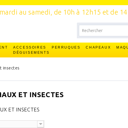
mardi au samedi, de 10h à 12h15 et de 1
ENT
ACCESSOIRES
PERRUQUES
CHAPEAUX
MAQ
T
DÉGUISEMENTS
t insectes
AUX ET INSECTES
 ici tous les déguisements d'animaux et d'insectes pour enfants
UX ET INSECTES