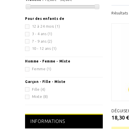
Résultats 
Pour des enfants de
12 à 24 mois
(1)
3 - 4 ans
(1)
7 - 9 ans
(2)
10 - 12 ans
(1)
Homme - Femme - Mixte
Femme
(1)
Garçon - Fille - Mixte
Fille
(4)
Mixte
(8)
DÉGUISE
18,30 
INFORMATIONS