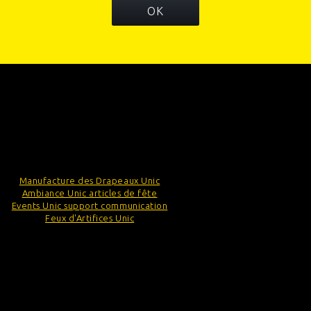
OK
INFORMATIONS
CATÉGORIES
INFORMATIONS SUR VOTRE BOUTIQUE
Manufacture des Drapeaux Unic
Ambiance Unic articles de fête
Events Unic support communication
Feux d'Artifices Unic