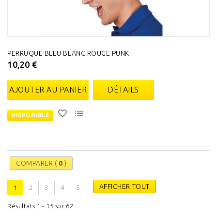
PERRUQUE BLEU BLANC ROUGE PUNK
10,20 €
AJOUTER AU PANIER
DÉTAILS
DISPONIBLE
COMPARER (
0
)
AFFICHER TOUT
1
2
3
4
5
Résultats 1 - 15 sur 62.