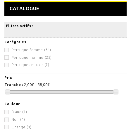
CATALOGUE
Filtres actifs :
Catégories
Perruque femme
(31)
Perruque homme
(23)
Perruques mixtes
(7)
Prix
Tranche :
2,00€ - 38,00€
Couleur
Blanc
(1)
Noir
(1)
Orange
(1)