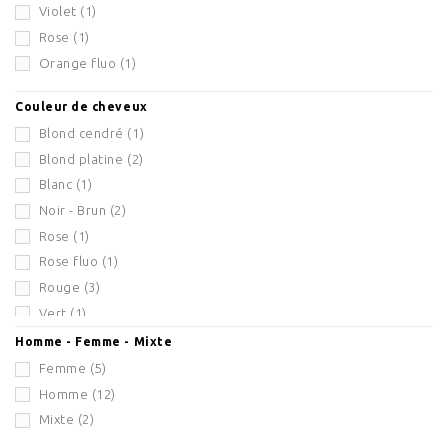
Violet
(1)
Rose
(1)
Orange fluo
(1)
Couleur de cheveux
Blond cendré
(1)
Blond platine
(2)
Blanc
(1)
Noir - Brun
(2)
Rose
(1)
Rose fluo
(1)
Rouge
(3)
Vert
(1)
Vert fluo
(1)
Homme - Femme - Mixte
Violet
(1)
Femme
(5)
Gris
(1)
Homme
(12)
Acajou
(1)
Mixte
(2)
Bleu
(2)