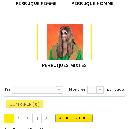
PERRUQUE FEMME
PERRUQUE HOMME
PERRUQUES MIXTES
Tri
Montrer
par page
--
15
COMPARER (
0
)
AFFICHER TOUT
1
2
3
4
5