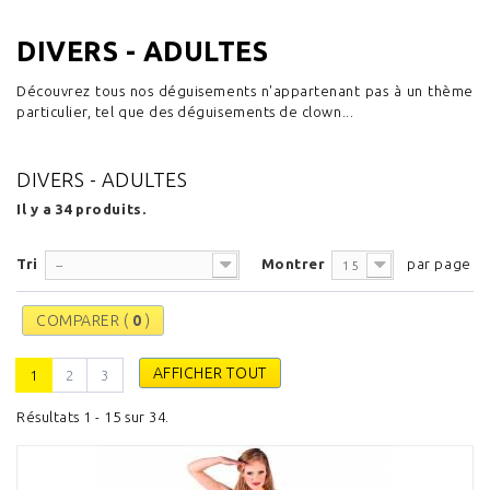
DIVERS - ADULTES
Découvrez tous nos déguisements n'appartenant pas à un thème
particulier, tel que des déguisements de clown...
DIVERS - ADULTES
Il y a 34 produits.
Tri
Montrer
par page
--
15
COMPARER (
0
)
AFFICHER TOUT
1
2
3
Résultats 1 - 15 sur 34.