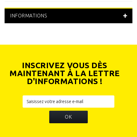
Violet fluo
(1)
Bleu fluo
(1)
INFORMATIONS
INSCRIVEZ VOUS DÈS
MAINTENANT À LA LETTRE
D'INFORMATIONS !
OK