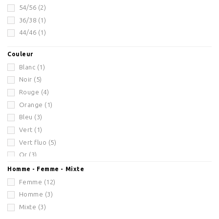
54/56
(2)
36/38
(1)
44/46
(1)
Couleur
Blanc
(1)
Noir
(5)
Rouge
(4)
Orange
(1)
Bleu
(3)
Vert
(1)
Vert fluo
(5)
Or
(3)
Rose
(2)
Homme - Femme - Mixte
Argent
(3)
Femme
(12)
Rose fluo
(4)
Homme
(3)
Jaune fluo
(2)
Mixte
(3)
Orange fluo
(3)