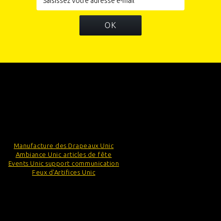
OK
INFORMATIONS
CATÉGORIES
INFORMATIONS SUR VOTRE BOUTIQUE
Manufacture des Drapeaux Unic
Ambiance Unic articles de fête
Events Unic support communication
Feux d'Artifices Unic