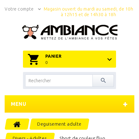
Votre compte
Magasin ouvert du mardi au samedi, de 10h
à 12h15 et de 14h30 à 18h
PANIER
0
MENU
Deguisement adulte
Divers - Adultes
Short de couleur fluo