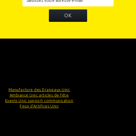
OK
INFORMATIONS
CATÉGORIES
INFORMATIONS SUR VOTRE BOUTIQUE
Manufacture des Drapeaux Unic
Ambiance Unic articles de fête
Events Unic support communication
Feux d'Artifices Unic