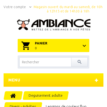
Votre compte
Magasin ouvert du mardi au samedi, de 10h
à 12h15 et de 14h30 à 18h
PANIER
0
MENU
Deguisement adulte
Divers - Adultes
Leggings de couleur fluo