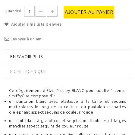
Quantité
AJOUTER AU PANIER
Ajouter à ma liste d'envies
Envoyer à un ami
EN SAVOIR PLUS
FICHE TECHNIQUE
Ce déguisement d'Elvis Presley BLANC pour adulte "licence
Smiffys" se compose d' :
un pantalon blanc avec élastique à la taille et sequins
multicolores le long de la couture du pantalon et pattes
d'éléphant aspect sequins de couleur rouge
un haut blanc à grand col et sequins multicolores et larges
manches aspect sequins de couleur rouge
une cape rouge aspect sequins, elle se scratche sur les