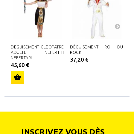
DEGUISEMENT CLEOPATRE
DÉGUISEMENT ROI DU
D
ADULTE NEFERTITI
ROCK
EL
NEFERTARI
37,20 €
1
45,60 €
INSCRIVEZ VOUS DÈS