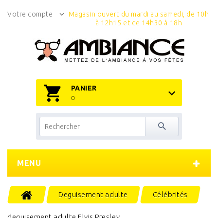
Votre compte
Magasin ouvert du mardi au samedi, de 10h
à 12h15 et de 14h30 à 18h
PANIER
0
MENU
Deguisement adulte
Célébrités
deguisement adulte Elvis Presley