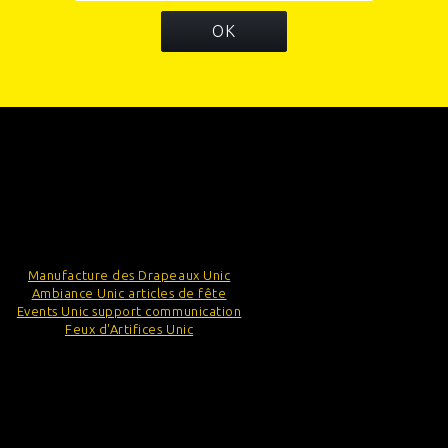
OK
INFORMATIONS
CATÉGORIES
INFORMATIONS SUR VOTRE BOUTIQUE
Manufacture des Drapeaux Unic
Ambiance Unic articles de fête
Events Unic support communication
Feux d'Artifices Unic