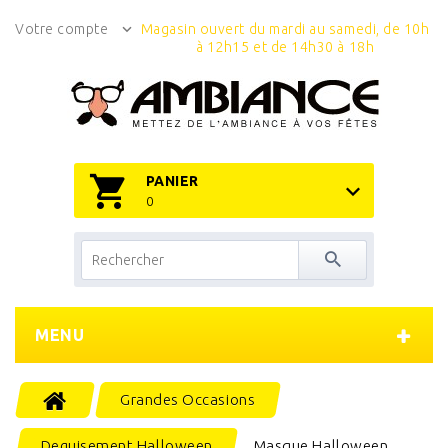
Votre compte
Magasin ouvert du mardi au samedi, de 10h
à 12h15 et de 14h30 à 18h
PANIER
0
MENU
Grandes Occasions
Deguisement Halloween
Masque Halloween