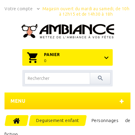
Votre compte
Magasin ouvert du mardi au samedi, de 10h
à 12h15 et de 14h30 à 18h
PANIER
0
MENU
Deguisement enfant
Personnages de
fiction