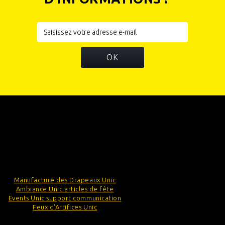
OK
INFORMATIONS
CATÉGORIES
INFORMATIONS SUR VOTRE BOUTIQUE
Manufacture des Drapeaux Unic
Ambiance Unic articles de fête
Events Unic support communication
Feux d'Artifices Unic