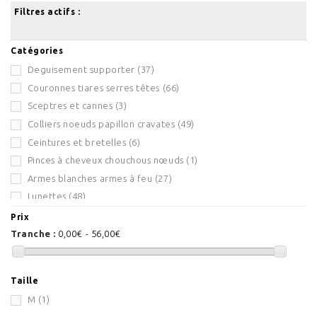
Filtres actifs :
Catégories
Deguisement supporter
(37)
Couronnes tiares serres têtes
(66)
Sceptres et cannes
(3)
Colliers noeuds papillon cravates
(49)
Ceintures et bretelles
(6)
Pinces à cheveux chouchous nœuds
(1)
Armes blanches armes à feu
(27)
Lunettes
(48)
Faux bijoux
(20)
Prix
Humour potache
(4)
Tranche :
0,00€ - 56,00€
Collants bas jambières chaussures
(16)
Gants gants longs mitaines
(18)
Taille
Prothèses fausses dents faux nez
(44)
M
(1)
Barbes et moustaches
(29)