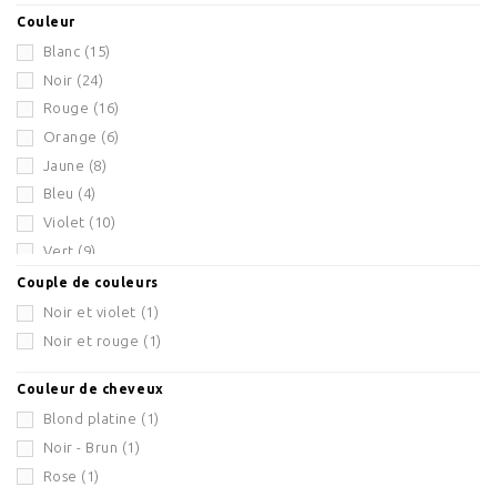
Ailes d'anges ailes de papillon
(6)
Couleur
Accessoires divers
(73)
Blanc
(15)
Noir
(24)
Rouge
(16)
Orange
(6)
Jaune
(8)
Bleu
(4)
Violet
(10)
Vert
(9)
Marron
(3)
Couple de couleurs
Bleu roi
(3)
Noir et violet
(1)
Bleu pétrole
(1)
Noir et rouge
(1)
Framboise
(3)
Couleur de cheveux
Vert fluo
(10)
Blond platine
(1)
Rose clair
(1)
Noir - Brun
(1)
Or
(9)
Rose
(1)
Rose
(11)