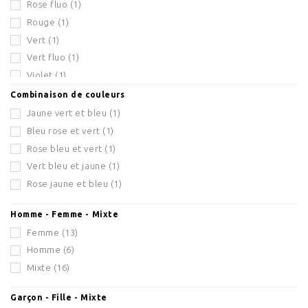
Rose fluo
(1)
Vert bouteille
(1)
Rouge
(1)
Argent
(10)
Vert
(1)
Rose fluo
(10)
Vert fluo
(1)
Jaune fluo
(9)
Violet
(1)
Orange fluo
(8)
Bleu
(1)
Violet fluo
(1)
Combinaison de couleurs
jaune fluo
(1)
Rose bonbon
(3)
Jaune vert et bleu
(1)
Blanc nacre
(2)
Bleu rose et vert
(1)
Bleu turquoise
(1)
Rose bleu et vert
(1)
Jaune poussin
(1)
Vert bleu et jaune
(1)
Fushia
(3)
Rose jaune et bleu
(1)
Homme - Femme - Mixte
Femme
(13)
Homme
(6)
Mixte
(16)
Garçon - Fille - Mixte