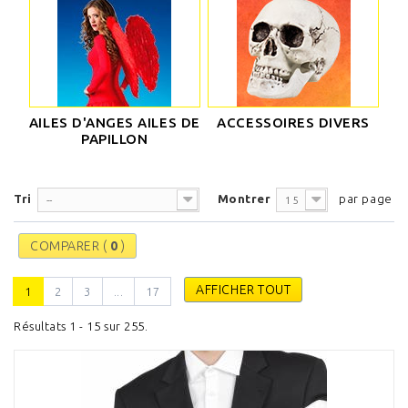
AILES D'ANGES AILES DE
ACCESSOIRES DIVERS
PAPILLON
Tri
Montrer
par page
--
15
COMPARER (
0
)
AFFICHER TOUT
1
2
3
...
17
Résultats 1 - 15 sur 255.