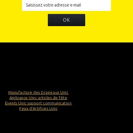
OK
INFORMATIONS
CATÉGORIES
INFORMATIONS SUR VOTRE BOUTIQUE
Manufacture des Drapeaux Unic
Ambiance Unic articles de fête
Events Unic support communication
Feux d'Artifices Unic