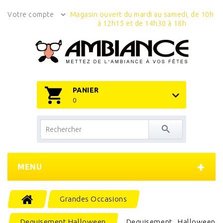
Votre compte
Magasin ouvert du mardi au samedi, de 10h
à 12h15 et de 14h30 à 18h
PANIER
0
MENU
Grandes Occasions
Deguisement Halloween
Deguisement Halloween