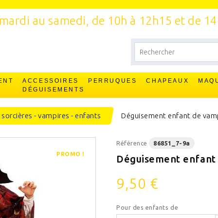
mardi au samedi, de 10h à 12h15 et de 1
ENT
ACCESSOIRES
PERRUQUES
CHAPEAUX
MAQ
T
DÉGUISEMENTS
 sorcières - vampires - enfants
Déguisement enfant de vamp
Référence
86851_7-9a
PROMO !
Déguisement enfant 
9,50 €
Pour des enfants de