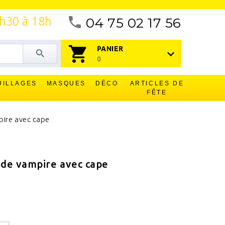
4h30 à 18h
04 75 02 17 56
PANIER
0
UILLAGES
MASQUES
DÉCO
ARTICLES DE
FÊTE
ire avec cape
de vampire avec cape