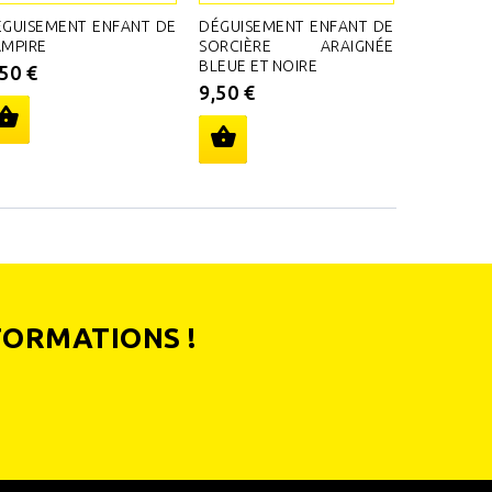
GUISEMENT ENFANT DE
DÉGUISEMENT ENFANT DE
DÉGUISEM
AMPIRE
SORCIÈRE ARAIGNÉE
FANTOME
BLEUE ET NOIRE
,50 €
11,50 €
9,50 €
FORMATIONS !