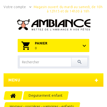
Votre compte
Magasin ouvert du mardi au samedi, de 10h
à 12h15 et de 14h30 à 18h
PANIER
0
MENU
Deguisement enfant
Horreur - sorcières - vampires - enfants