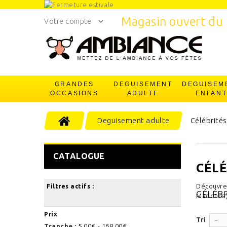
Magasin ouvert du 
Votre compte
GRANDES
DEGUISEMENT
DEGUISEM
OCCASIONS
ADULTE
ENFAN
Deguisement adulte
Célébrités
CATALOGUE
CÉLÉ
Découvrez
Filtres actifs :
CÉLÉB
Madonna
Prix
Tri
--
Tranche :
5,00€ - 168,00€