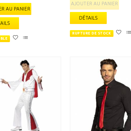
AJOUTER AU PANIER
R AU PANIER
DÉTAILS
AILS
RUPTURE DE STOCK
IBLE