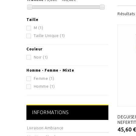
Résultats 
Taille
M
(1)
Taille Unique
(1)
Couleur
Noir
(1)
Homme - Femme - Mixte
Femme
(1)
Homme
(1)
INFORMATIONS
DEGUIS
NEFERTIT
Livraison Ambiance
45,60 