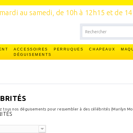
mardi au samedi, de 10h à 12h15 et de 1
ENT
ACCESSOIRES
PERRUQUES
CHAPEAUX
MAQ
T
DÉGUISEMENTS
BRITÉS
 tous nos déguisements pour ressembler à des célébrités (Marilyn Mon
RITÉS
)