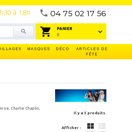
4h30 à 18h
04 75 02 17 56
PANIER
0
UILLAGES
MASQUES
DÉCO
ARTICLES DE
FÊTE
roe, Charlie Chaplin,
Il y a 5 produits.
Afficher :