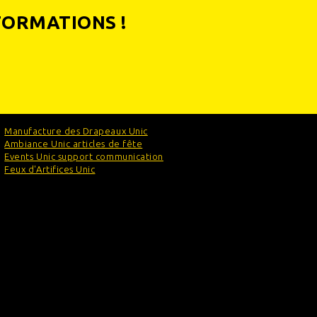
FORMATIONS !
Manufacture des Drapeaux Unic
Ambiance Unic articles de fête
Events Unic support communication
Feux d'Artifices Unic