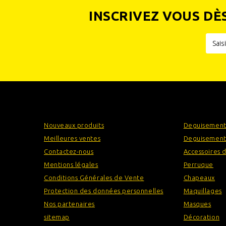
INSCRIVEZ VOUS DÈ
INFORMATIONS
CATÉGOR
Nouveaux produits
Deguisement
Meilleures ventes
Deguisement
Contactez-nous
Accessoires 
Mentions légales
Perruque
Conditions Générales de Vente
Chapeaux
Protection des données personnelles
Maquillages
Nos partenaires
Masques
sitemap
Décoration