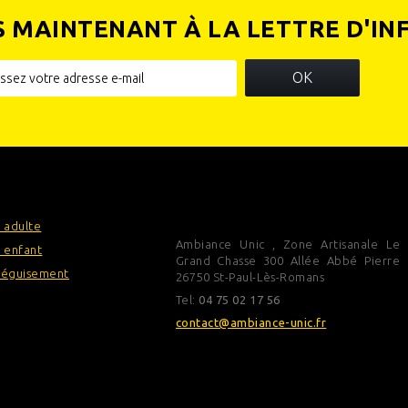
S MAINTENANT À LA LETTRE D'IN
OK
IES
INFORMATIONS SUR VOTRE
BOUTIQUE
 adulte
Ambiance Unic , Zone Artisanale Le
 enfant
Grand Chasse 300 Allée Abbé Pierre
déguisement
26750 St-Paul-Lès-Romans
Tel:
04 75 02 17 56
contact@ambiance-unic.fr