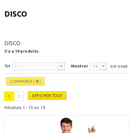
DISCO
Retrouvez ici tous les déguisements disco pour adultes
DISCO
Il y a 19 produits.
Tri
Montrer
par page
--
15
COMPARER (
0
)
AFFICHER TOUT
1
2
Résultats 1 - 15 sur 19.