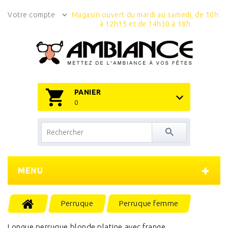
Votre compte
Magasin ouvert du mardi au samedi, de 10h
à 12h15 et de 14h30 à 18h
PANIER
0
MENU
Perruque
Perruque femme
Longue perruque blonde platine avec frange