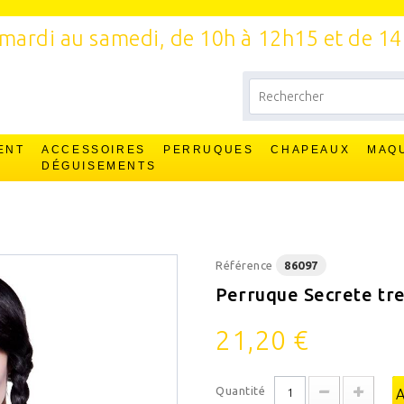
mardi au samedi, de 10h à 12h15 et de 1
ENT
ACCESSOIRES
PERRUQUES
CHAPEAUX
MAQ
T
DÉGUISEMENTS
Référence
86097
Perruque Secrete tr
21,20 €
Quantité