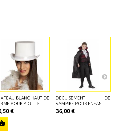
APEAU BLANC HAUT DE
DEGUISEMENT DE
CAPE P
ORME POUR ADULTE
VAMPIRE POUR ENFANT
D'1.15 M
0,50 €
36,00 €
21,60 €