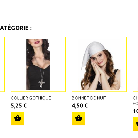
ATÉGORIE :
COLLIER GOTHIQUE
BONNET DE NUIT
CH
F
5,25 €
4,50 €
1