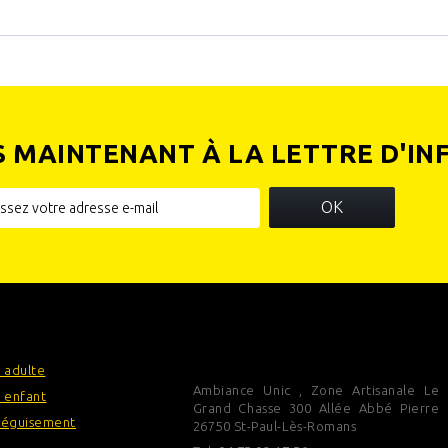
S MAINTENANT À LA LETTRE D'IN
OK
IES
INFORMATIONS SUR VOTRE
BOUTIQUE
 adulte
Ambiance Unic , Zone Artisanale Le
 enfant
Grand Chasse 300 Allée Abbé Pierre
déguisement
26750 St-Paul-Lès-Romans