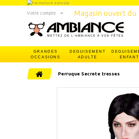
Magasin ouvert du 
Votre compte
GRANDES
DEGUISEMENT
DEGUISEM
OCCASIONS
ADULTE
ENFAN
Perruque Secrete tresses