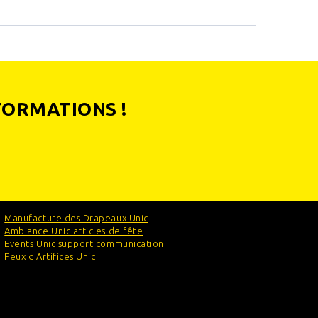
FORMATIONS !
Manufacture des Drapeaux Unic
Ambiance Unic articles de fête
Events Unic support communication
Feux d'Artifices Unic