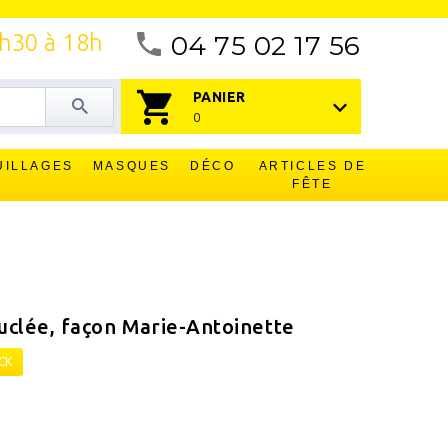
4h30 à 18h
04 75 02 17 56
PANIER
0
UILLAGES
MASQUES
DÉCO
ARTICLES DE
FÊTE
uclée, façon Marie-Antoinette
CK