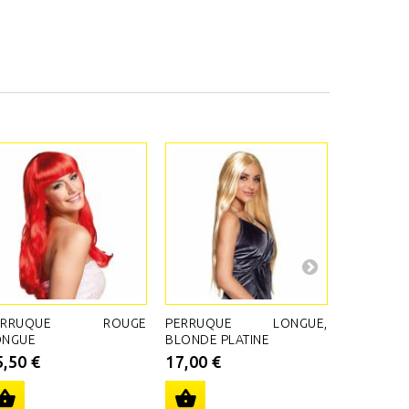
ERRUQUE ROUGE
PERRUQUE LONGUE,
PERRUQ
ONGUE
BLONDE PLATINE
NOIRE,
ONDULÉE
5,50 €
17,00 €
14,50 €