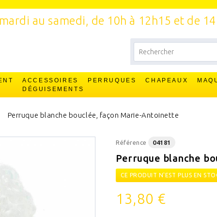
mardi au samedi, de 10h à 12h15 et de 1
ENT
ACCESSOIRES
PERRUQUES
CHAPEAUX
MAQ
T
DÉGUISEMENTS
Perruque blanche bouclée, façon Marie-Antoinette
Référence
04181
Perruque blanche bo
CE PRODUIT N'EST PLUS EN STO
13,80 €