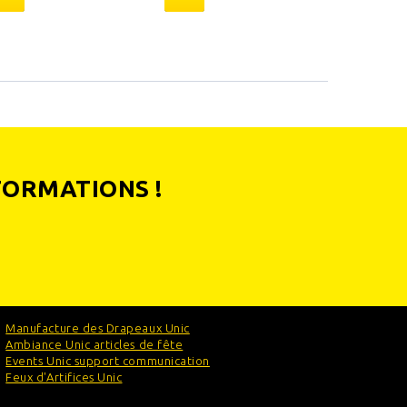
FORMATIONS !
Manufacture des Drapeaux Unic
Ambiance Unic articles de fête
Events Unic support communication
Feux d'Artifices Unic