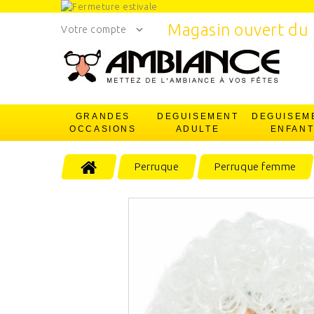
Magasin ouvert du 
Votre compte
GRANDES
DEGUISEMENT
DEGUISEM
OCCASIONS
ADULTE
ENFAN
Perruque
Perruque femme