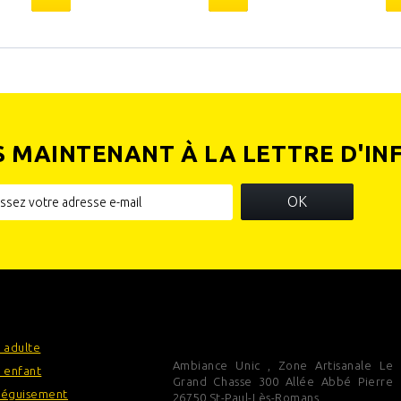
S MAINTENANT À LA LETTRE D'IN
OK
IES
INFORMATIONS SUR VOTRE
BOUTIQUE
 adulte
Ambiance Unic , Zone Artisanale Le
 enfant
Grand Chasse 300 Allée Abbé Pierre
déguisement
26750 St-Paul-Lès-Romans