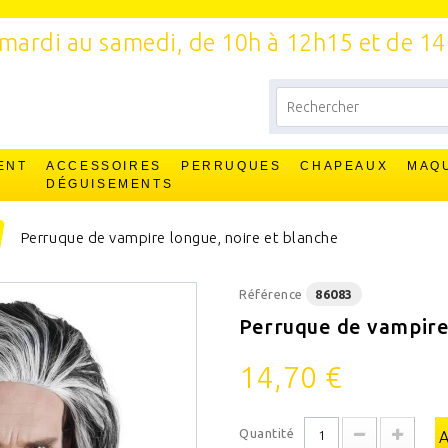
mardi au samedi, de 10h à 12h15 et de 1
ENT
ACCESSOIRES
PERRUQUES
CHAPEAUX
MAQ
T
DÉGUISEMENTS
Perruque de vampire longue, noire et blanche
Référence
86083
Perruque de vampire 
14,70 €
Quantité