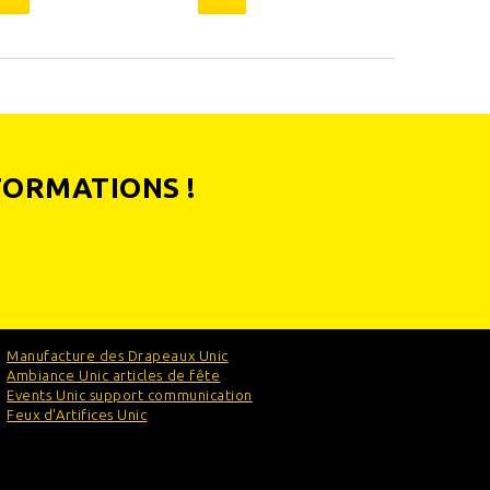
FORMATIONS !
Manufacture des Drapeaux Unic
Ambiance Unic articles de fête
Events Unic support communication
Feux d'Artifices Unic