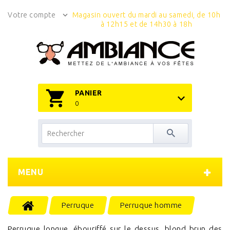
Votre compte
Magasin ouvert du mardi au samedi, de 10h
à 12h15 et de 14h30 à 18h
PANIER
0
MENU
Perruque
Perruque homme
Perruque longue, ébouriffé sur le dessus, blond brun des