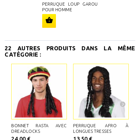
PERRUQUE LOUP GAROU
POUR HOMME
22 AUTRES PRODUITS DANS LA MÊME
CATÉGORIE :
BONNET RASTA AVEC
PERRUQUE AFRO À
P
DREADLOCKS
LONGUES TRESSES
B
24,00 €
13,50 €
2