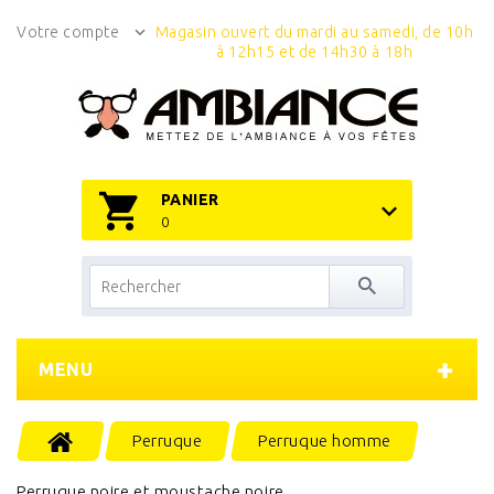
Votre compte
Magasin ouvert du mardi au samedi, de 10h
à 12h15 et de 14h30 à 18h
PANIER
0
MENU
Perruque
Perruque homme
Perruque noire et moustache noire