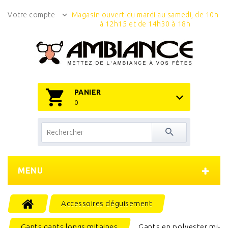
Votre compte
Magasin ouvert du mardi au samedi, de 10h
à 12h15 et de 14h30 à 18h
PANIER
0
MENU
Accessoires déguisement
Gants gants longs mitaines
Gants en polyester mi-