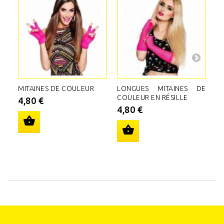
MITAINES DE COULEUR
LONGUES MITAINES DE
G
COULEUR EN RÉSILLE
B
4,80 €
4,80 €
4