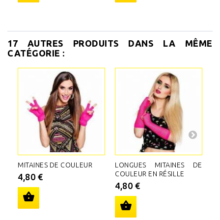
17 AUTRES PRODUITS DANS LA MÊME
CATÉGORIE :
MITAINES DE COULEUR
LONGUES MITAINES DE
G
COULEUR EN RÉSILLE
B
4,80 €
4,80 €
4