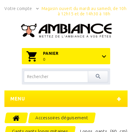
Votre compte
Magasin ouvert du mardi au samedi, de 10h
à 12h15 et de 14h30 à 18h
PANIER
0
MENU
Accessoires déguisement
Gants gants longs mitaines
Longs gants (60 cm)