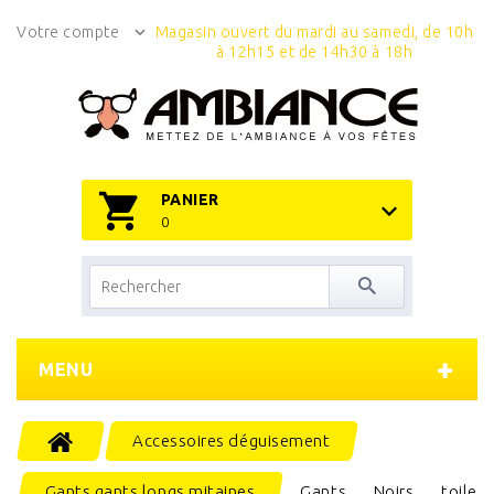
Votre compte
Magasin ouvert du mardi au samedi, de 10h
à 12h15 et de 14h30 à 18h
PANIER
0
MENU
Accessoires déguisement
Gants gants longs mitaines
Gants Noirs toile