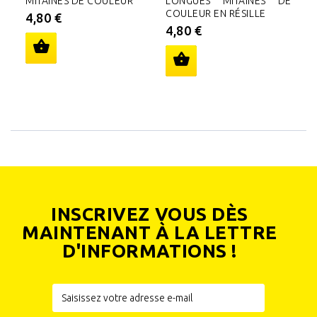
MITAINES DE COULEUR
LONGUES MITAINES DE
G
COULEUR EN RÉSILLE
B
4,80 €
4,80 €
4
INSCRIVEZ VOUS DÈS
MAINTENANT À LA LETTRE
D'INFORMATIONS !