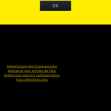
OK
INFORMATIONS
CATÉGORIES
INFORMATIONS SUR VOTRE BOUTIQUE
Manufacture des Drapeaux Unic
Ambiance Unic articles de fête
Events Unic support communication
Feux d'Artifices Unic