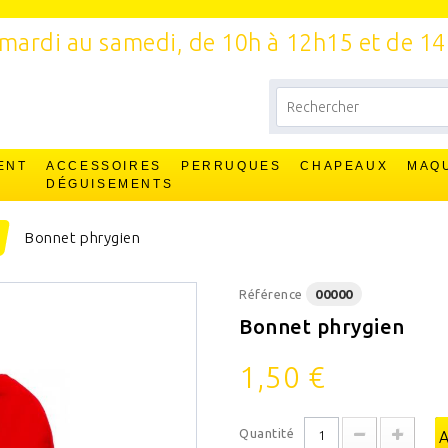
mardi au samedi, de 10h à 12h15 et de 1
ENT
ACCESSOIRES
PERRUQUES
CHAPEAUX
MAQ
T
DÉGUISEMENTS
Bonnet phrygien
Référence
00000
Bonnet phrygien
1,50 €
Quantité