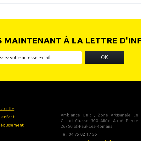
S MAINTENANT À LA LETTRE D'IN
OK
IES
INFORMATIONS SUR VOTRE
BOUTIQUE
 adulte
Ambiance Unic , Zone Artisanale Le
 enfant
Grand Chasse 300 Allée Abbé Pierre
déguisement
26750 St-Paul-Lès-Romans
Tel:
04 75 02 17 56