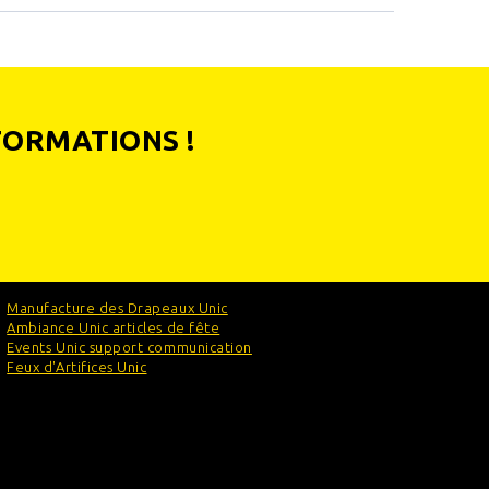
FORMATIONS !
Manufacture des Drapeaux Unic
Ambiance Unic articles de fête
Events Unic support communication
Feux d'Artifices Unic