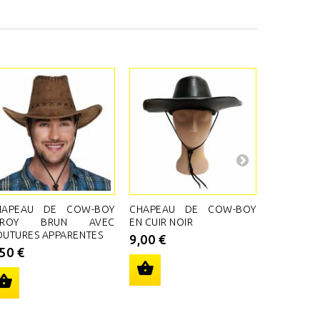
HAPEAU DE COW-BOY
CHAPEAU DE COW-BOY
CHAPEA
LROY BRUN AVEC
EN CUIR NOIR
ROUGE A
UTURES APPARENTES
SHÉRIF
9,00 €
,50 €
11,94 €