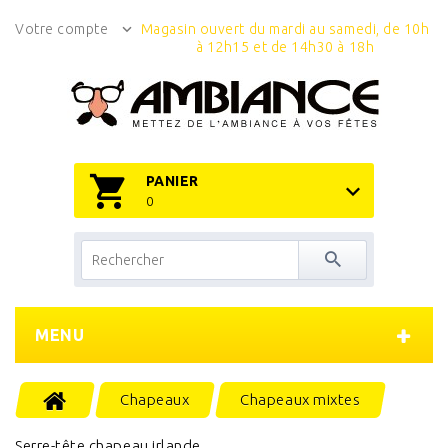
Votre compte
Magasin ouvert du mardi au samedi, de 10h
à 12h15 et de 14h30 à 18h
PANIER
0
MENU
Chapeaux
Chapeaux mixtes
Serre-tête chapeau irlande