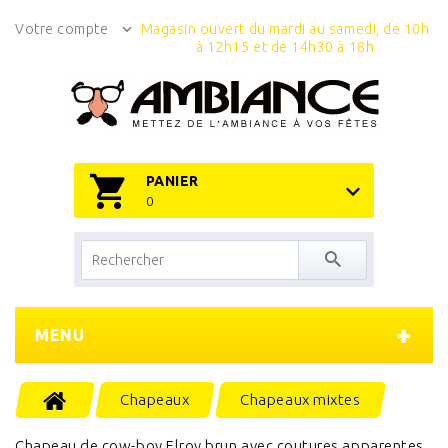
Votre compte
Magasin ouvert du mardi au samedi, de 10h
à 12h15 et de 14h30 à 18h
PANIER
0
MENU
Chapeaux
Chapeaux mixtes
Chapeau de cow-boy Elroy brun avec coutures apparentes