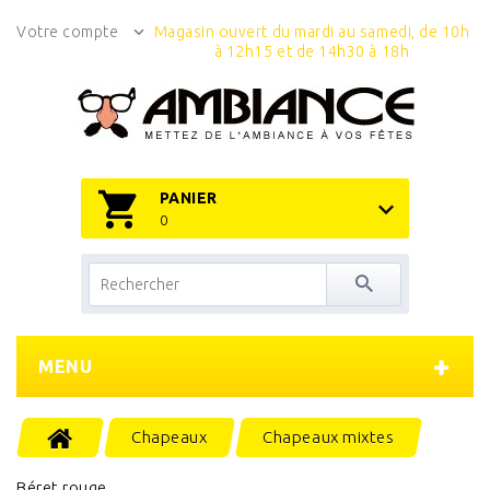
Votre compte
Magasin ouvert du mardi au samedi, de 10h
à 12h15 et de 14h30 à 18h
PANIER
0
MENU
Chapeaux
Chapeaux mixtes
Béret rouge