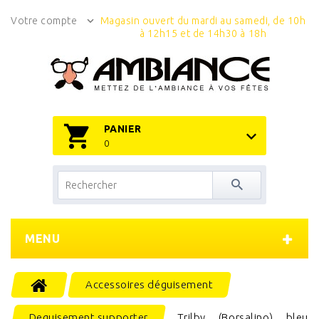
Votre compte
Magasin ouvert du mardi au samedi, de 10h
à 12h15 et de 14h30 à 18h
PANIER
0
MENU
Accessoires déguisement
Deguisement supporter
Trilby (Borsalino) bleu