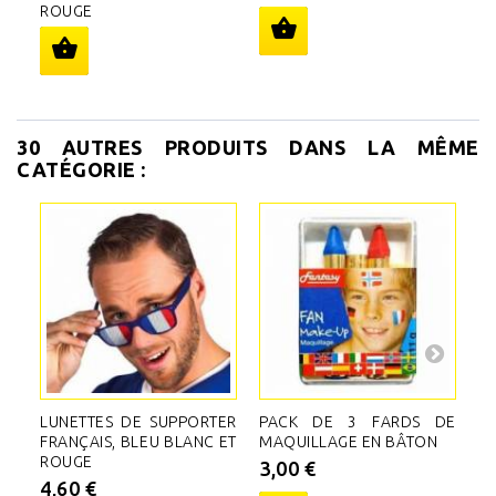
ROUGE
30 AUTRES PRODUITS DANS LA MÊME
CATÉGORIE :
LUNETTES DE SUPPORTER
PACK DE 3 FARDS DE
F
FRANÇAIS, BLEU BLANC ET
MAQUILLAGE EN BÂTON
D
ROUGE
B
3,00 €
R
4,60 €