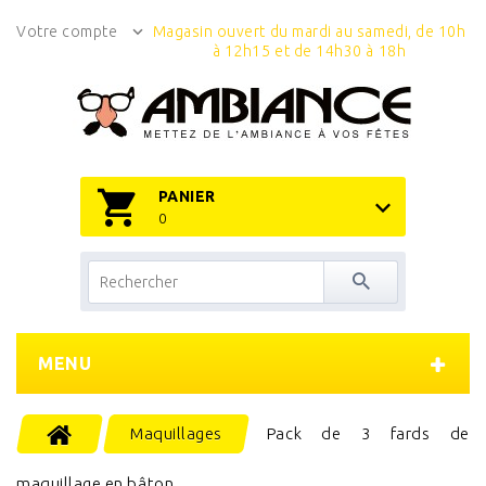
Votre compte
Magasin ouvert du mardi au samedi, de 10h
à 12h15 et de 14h30 à 18h
PANIER
0
MENU
Maquillages
Pack de 3 fards de
maquillage en bâton