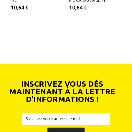
ML
ML OR OU ARGENT
M
10,64 €
10,64 €
2
INSCRIVEZ VOUS DÈS
MAINTENANT À LA LETTRE
D'INFORMATIONS !