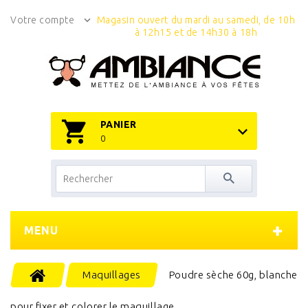
Votre compte
Magasin ouvert du mardi au samedi, de 10h
à 12h15 et de 14h30 à 18h
PANIER
0
MENU
Maquillages
Poudre sèche 60g, blanche
pour fixer et colorer le maquillage