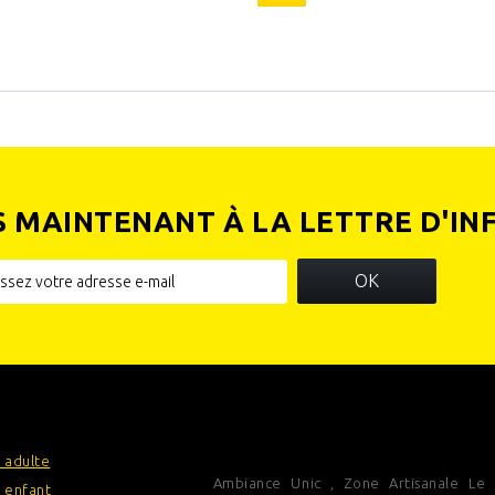
S MAINTENANT À LA LETTRE D'IN
OK
IES
INFORMATIONS SUR VOTRE
BOUTIQUE
 adulte
Ambiance Unic , Zone Artisanale Le
 enfant