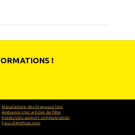
FORMATIONS !
Manufacture des Drapeaux Unic
Ambiance Unic articles de fête
Events Unic support communication
Feux d'Artifices Unic