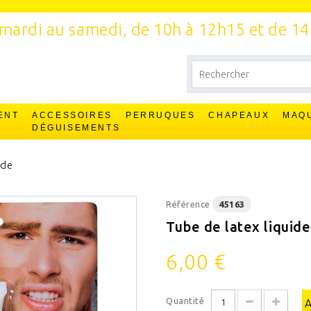
mardi au samedi, de 10h à 12h15 et de 1
ENT
ACCESSOIRES
PERRUQUES
CHAPEAUX
MAQ
T
DÉGUISEMENTS
ide
Référence
45163
Tube de latex liquide
6,00 €
Quantité