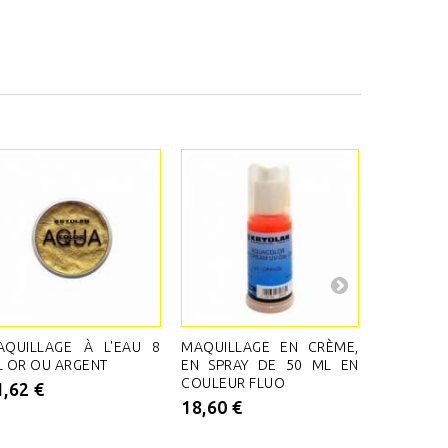
AQUILLAGE À L'EAU 8
MAQUILLAGE EN CRÈME,
MAQUILL
 OR OU ARGENT
EN SPRAY DE 50 ML EN
EN SPRAY 
COULEUR FLUO
1,62 €
16,38 €
18,60 €