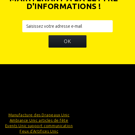
D'INFORMATIONS !
OK
INFORMATIONS
CATÉGORIES
INFORMATIONS SUR VOTRE BOUTIQUE
Manufacture des Drapeaux Unic
Ambiance Unic articles de fête
Events Unic support communication
Feux d'Artifices Unic