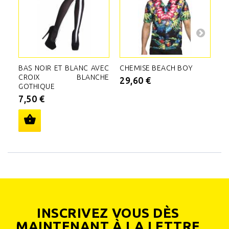
BAS NOIR ET BLANC AVEC
CHEMISE BEACH BOY
C
CROIX BLANCHE
29,60 €
5
GOTHIQUE
7,50 €
INSCRIVEZ VOUS DÈS
MAINTENANT À LA LETTRE