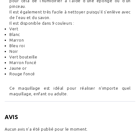
pour cela de l'humidifier à l'aide d'une éponge ou d'un
pinceau.
Il est également très facile à nettoyer puisqu'il s'enlève avec
de l'eau et du savon.
Il est disponible dans 9 couleurs :
Vert
Blanc
Marron
Bleu roi
Noir
Vert bouteille
Marron foncé
Jaune or
Rouge foncé
Ce maquillage est idéal pour réaliser n'importe quel
maquillage, enfant ou adulte.
AVIS
Aucun avis n'a été publié pour le moment.