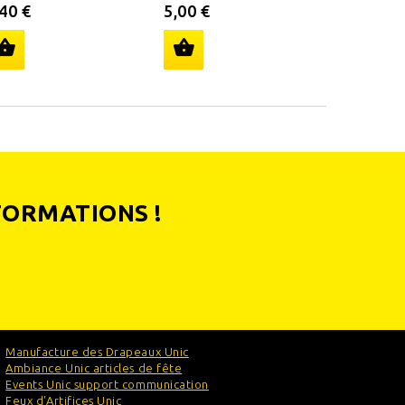
,40 €
5,00 €
6,00 €
FORMATIONS !
Manufacture des Drapeaux Unic
Ambiance Unic articles de fête
Events Unic support communication
Feux d'Artifices Unic