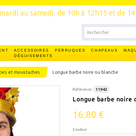
mardi au samedi, de 10h à 12h15 et de 1
ENT
ACCESSOIRES
PERRUQUES
CHAPEAUX
MAQ
T
DÉGUISEMENTS
bes et moustaches
Longue barbe noire ou blanche
Référence
11942
Longue barbe noire 
16,80 €
Couleur