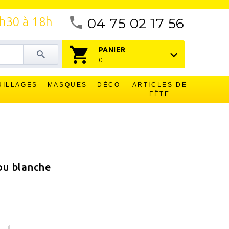
4h30 à 18h
04 75 02 17 56
PANIER
0
UILLAGES
MASQUES
DÉCO
ARTICLES DE
FÊTE
ou blanche