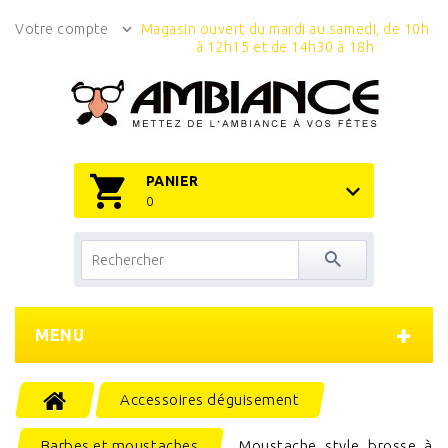
Votre compte
Magasin ouvert du mardi au samedi, de 10h
à 12h15 et de 14h30 à 18h
PANIER
0
MENU
Accessoires déguisement
Barbes et moustaches
Moustache style brosse à