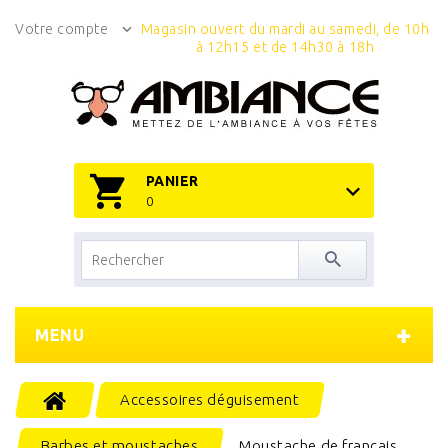
Votre compte
Magasin ouvert du mardi au samedi, de 10h
à 12h15 et de 14h30 à 18h
PANIER
0
MENU
Accessoires déguisement
Barbes et moustaches
Moustache de français