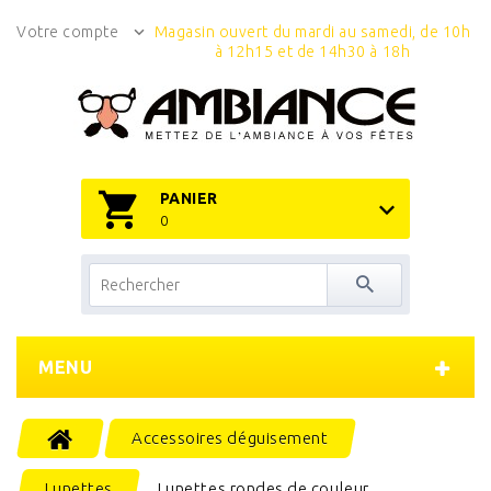
Votre compte
Magasin ouvert du mardi au samedi, de 10h
à 12h15 et de 14h30 à 18h
PANIER
0
MENU
Accessoires déguisement
Lunettes
Lunettes rondes de couleur