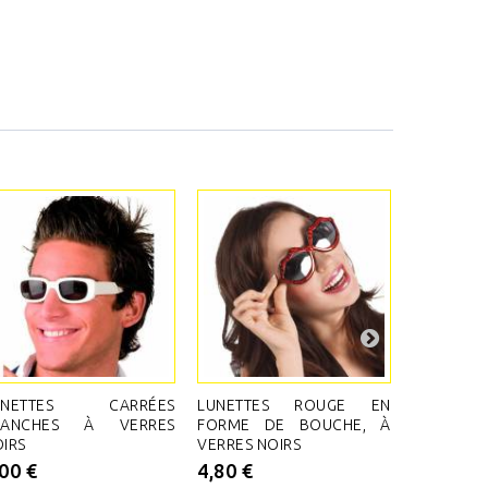
UNETTES CARRÉES
LUNETTES ROUGE EN
LUNETTE
LANCHES À VERRES
FORME DE BOUCHE, À
STRASS S
IRS
VERRES NOIRS
ET UNE É
VERRES
,00 €
4,80 €