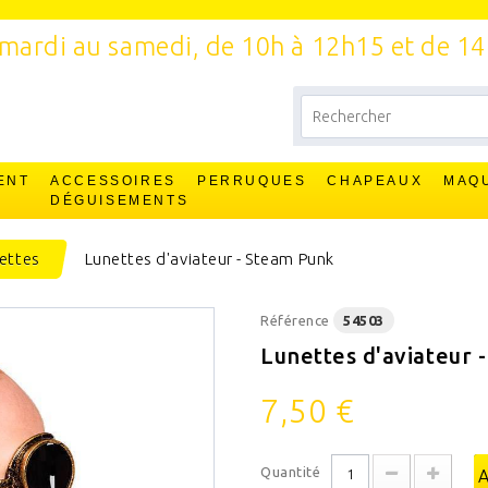
mardi au samedi, de 10h à 12h15 et de 1
ENT
ACCESSOIRES
PERRUQUES
CHAPEAUX
MAQ
T
DÉGUISEMENTS
ettes
Lunettes d'aviateur - Steam Punk
Référence
54503
Lunettes d'aviateur 
7,50 €
Quantité