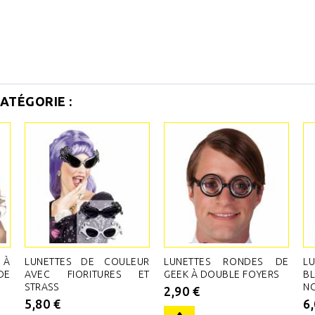
ATÉGORIE :
 À
LUNETTES DE COULEUR
LUNETTES RONDES DE
L
DE
AVEC FIORITURES ET
GEEK À DOUBLE FOYERS
B
STRASS
NO
2,90 €
5,80 €
6