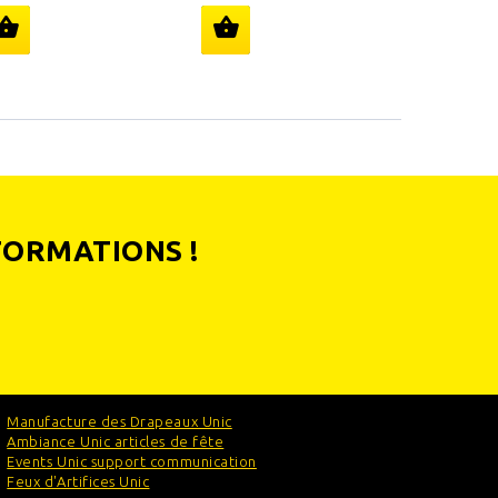
4,50 €
FORMATIONS !
Manufacture des Drapeaux Unic
Ambiance Unic articles de fête
Events Unic support communication
Feux d'Artifices Unic