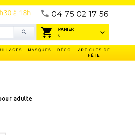
4h30 à 18h
04 75 02 17 56
PANIER
0
UILLAGES
MASQUES
DÉCO
ARTICLES DE
FÊTE
pour adulte