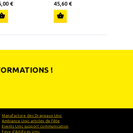
6,00 €
45,60 €
FORMATIONS !
Manufacture des Drapeaux Unic
Ambiance Unic articles de fête
Events Unic support communication
Feux d'Artifices Unic