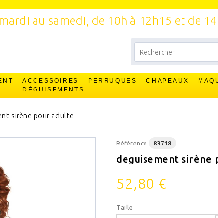
mardi au samedi, de 10h à 12h15 et de 1
ENT
ACCESSOIRES
PERRUQUES
CHAPEAUX
MAQ
T
DÉGUISEMENTS
nt sirène pour adulte
Référence
83718
deguisement sirène 
52,80 €
Taille