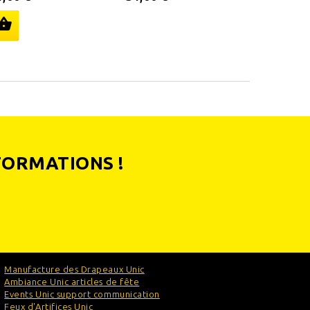
25,00 €
FORMATIONS !
Manufacture des Drapeaux Unic
Ambiance Unic articles de fête
Events Unic support communication
Feux d'Artifices Unic