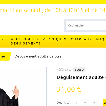
mardi au samedi, de 10h à 12h15 et de 1
ENT
ACCESSOIRES
PERRUQUES
CHAPEAUX
MAQ
T
DÉGUISEMENTS
rme
Déguisement adulte de curé
Référence
80030
Déguisement adulte 
31,00 €
Quantité