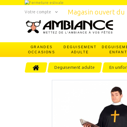
Magasin ouvert du 
Votre compte
GRANDES
DEGUISEMENT
DEGUISEM
OCCASIONS
ADULTE
ENFAN
Deguisement adulte
En unifo