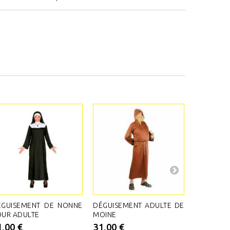
ÉGUISEMENT DE NONNE
DÉGUISEMENT ADULTE DE
DÉGUISE
OUR ADULTE
MOINE
D'INFI
ADULTE
1,00 €
31,00 €