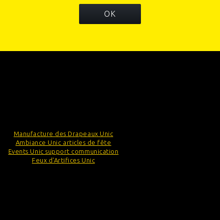
OK
INFORMATIONS
CATÉGORIES
INFORMATIONS SUR VOTRE BOUTIQUE
Manufacture des Drapeaux Unic
Ambiance Unic articles de fête
Events Unic support communication
Feux d'Artifices Unic