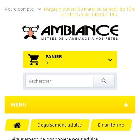
Votre compte
Magasin ouvert du mardi au samedi, de 10h
à 12h15 et de 14h30 à 18h
PANIER
0
MENU
Deguisement adulte
En uniforme
Déguisement de prisonnière pour adulte