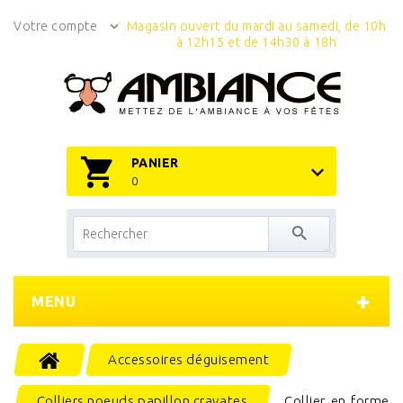
Votre compte
Magasin ouvert du mardi au samedi, de 10h
à 12h15 et de 14h30 à 18h
PANIER
0
MENU
Accessoires déguisement
Colliers noeuds papillon cravates
Collier en forme