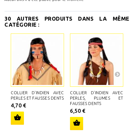
30 AUTRES PRODUITS DANS LA MÊME
CATÉGORIE :
COLLIER D'INDIEN AVEC
COLLIER D'INDIEN AVEC
C
PERLES ET FAUSSES DENTS
PERLES, PLUMES ET
N
FAUSSES DENTS
A
4,70 €
D
6,50 €
5