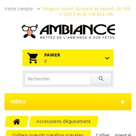
Votre compte
Magasin ouvert du mardi au samedi, de 10h
à 12h15 et de 14h30 à 18h
PANIER
0
MENU
Accessoires déguisement
Colliers noeuds papillon cravates
Collier oriental