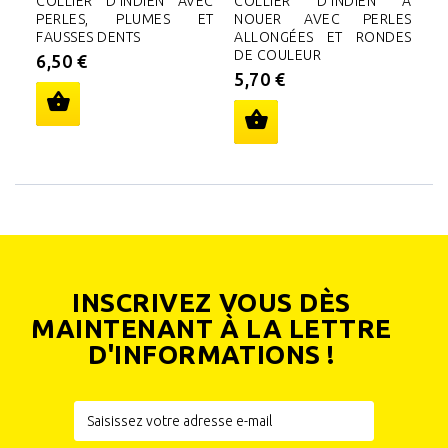
COLLIER D'INDIEN AVEC
COLLIER D'INDIEN À
D
PERLES, PLUMES ET
NOUER AVEC PERLES
FA
FAUSSES DENTS
ALLONGÉES ET RONDES
3
DE COULEUR
6,50 €
5,70 €
INSCRIVEZ VOUS DÈS
MAINTENANT À LA LETTRE
D'INFORMATIONS !