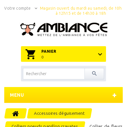
Votre compte
Magasin ouvert du mardi au samedi, de 10h
à 12h15 et de 14h30 à 18h
PANIER
0
MENU
Accessoires déguisement
Colliers noeuds papillon cravates
Collier de fleurs