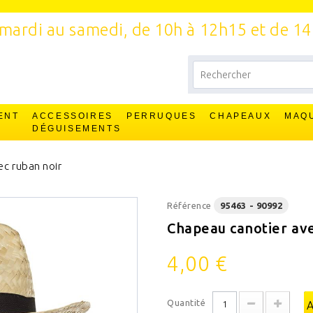
mardi au samedi, de 10h à 12h15 et de 1
ENT
ACCESSOIRES
PERRUQUES
CHAPEAUX
MAQ
T
DÉGUISEMENTS
ec ruban noir
Référence
95463 - 90992
Chapeau canotier ave
4,00 €
Quantité