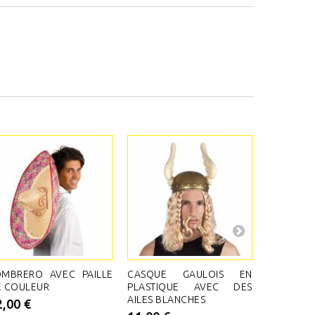
OMBRERO AVEC PAILLE
CASQUE GAULOIS EN
CASQUE
E COULEUR
PLASTIQUE AVEC DES
COULEUR 
AILES BLANCHES
2,00 €
8,80 €