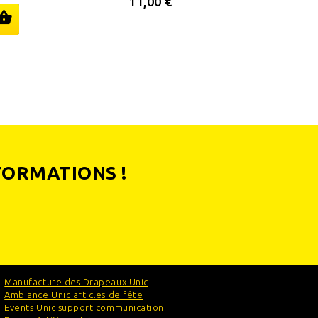
11,00 €
FORMATIONS !
Manufacture des Drapeaux Unic
Ambiance Unic articles de fête
Events Unic support communication